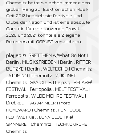
Chemnitz hatte sie schon immer einen
großen Hang zur Elektronischen Musik.
Seit 2017 bespielt sie Festivals und
Clubs der Nation und ist eine absolute
Garantin für eine tanzende Crowd.
2020 und 2021 konnte sie 2 eigene
Releases mit GSPNST verzeichnen.
played @ GRETCHEN w/What So Not I
Berlin . MUSIK&FRIEDEN I Berlin . RITTER
BUTZKE I Berlin . WELTECHO I Chemnitz
. ATOMINO I Chemnitz . ZUKUNFT .
Chemnitz . SKY CLUB I Leipzig . SPLASH!
FESTIVAL I Ferropolis . MELT FESTIVAL I
Ferropolis . WILDE MÖHRE FESTIVAL I
Drebkau
.
TAG AM MEER I Prora .
HOMEWARD I Chemnitz . FUNHOUSE
FESTIVAL I Kiel . LUNA CLUB I Kiel .
SPINNEREI I Chemnitz . TECHNOKIRCHE I
Chemnitz